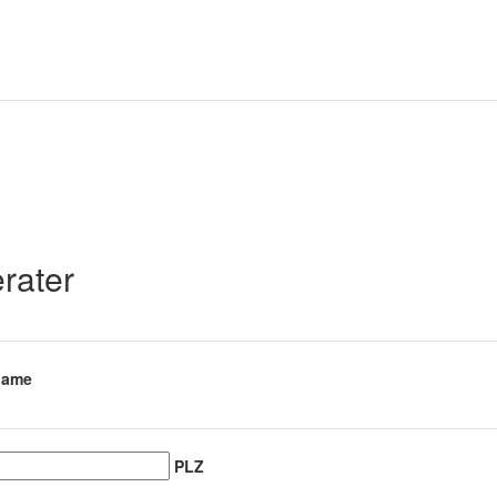
rater
name
PLZ