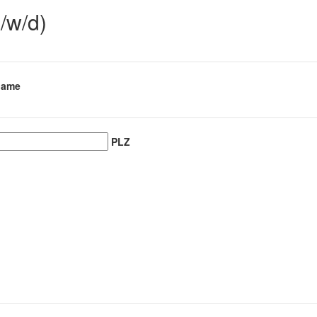
/w/d)
name
PLZ