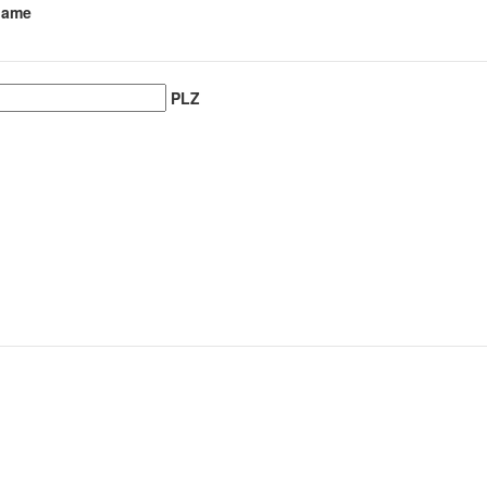
name
PLZ