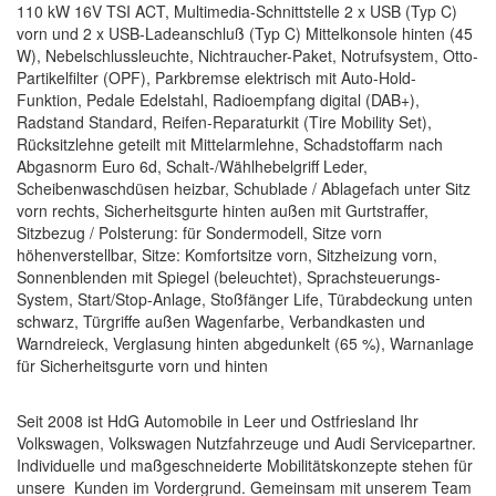
110 kW 16V TSI ACT, Multimedia-Schnittstelle 2 x USB (Typ C)
vorn und 2 x USB-Ladeanschluß (Typ C) Mittelkonsole hinten (45
W), Nebelschlussleuchte, Nichtraucher-Paket, Notrufsystem, Otto-
Partikelfilter (OPF), Parkbremse elektrisch mit Auto-Hold-
Funktion, Pedale Edelstahl, Radioempfang digital (DAB+),
Radstand Standard, Reifen-Reparaturkit (Tire Mobility Set),
Rücksitzlehne geteilt mit Mittelarmlehne, Schadstoffarm nach
Abgasnorm Euro 6d, Schalt-/Wählhebelgriff Leder,
Scheibenwaschdüsen heizbar, Schublade / Ablagefach unter Sitz
vorn rechts, Sicherheitsgurte hinten außen mit Gurtstraffer,
Sitzbezug / Polsterung: für Sondermodell, Sitze vorn
höhenverstellbar, Sitze: Komfortsitze vorn, Sitzheizung vorn,
Sonnenblenden mit Spiegel (beleuchtet), Sprachsteuerungs-
System, Start/Stop-Anlage, Stoßfänger Life, Türabdeckung unten
schwarz, Türgriffe außen Wagenfarbe, Verbandkasten und
Warndreieck, Verglasung hinten abgedunkelt (65 %), Warnanlage
für Sicherheitsgurte vorn und hinten
Seit 2008 ist HdG Automobile in Leer und Ostfriesland Ihr
Volkswagen, Volkswagen Nutzfahrzeuge und Audi Servicepartner.
Individuelle und maßgeschneiderte Mobilitätskonzepte stehen für
unsere Kunden im Vordergrund. Gemeinsam mit unserem Team