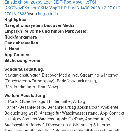
Emsdeich 50, 26789 Leer DE
T-Roc Move 1.5TSI
DSG*Navi*Kamera*SHZ*App*LED
Euro6
1498
2028-12
27.016
27016
23380
/
von
hdg-admin
Highlights:
Navigationssystem Discover Media
Einparkhilfe vorne und hinten Park Assist
Rückfahrkamera
Ganzjahresreifen
1. Hand
App Connect
Sitzheizung vorne
Sonderausstattung:
Navigationsfunktion Discover Media inkl. Streaming & Internet
(Touchscreen-Farbdisplay), Perleffekt-Lackierung,
Rückfahrkamera (Rear View)
Weitere Ausstattung:
3-Punkt-Sicherheitsgurt hinten mitte, Airbag
Fahrer-/Beifahrerseite, Beifahrerairbag abschaltbar, Ambiente-
Beleuchtung weiß, Anzeige für Waschwasserstand, App-Connect
inkl. App-Connect Wireless (Apple CarPlay, Android Auto),
Audiosystem Ready 2 Discover (inkl. Streaming & Internet,
Touchscreen, Bluetooth), Automatische Fahrlichtschaltung mit