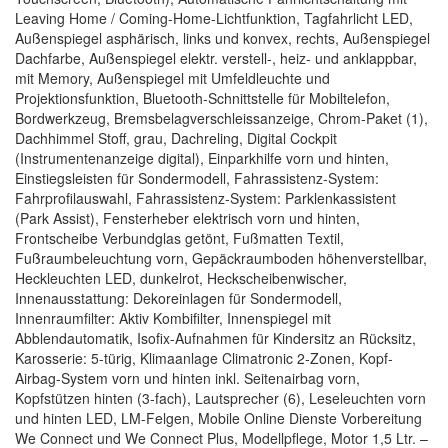
Leaving Home / Coming-Home-Lichtfunktion, Tagfahrlicht LED,
Außenspiegel asphärisch, links und konvex, rechts, Außenspiegel
Dachfarbe, Außenspiegel elektr. verstell-, heiz- und anklappbar,
mit Memory, Außenspiegel mit Umfeldleuchte und
Projektionsfunktion, Bluetooth-Schnittstelle für Mobiltelefon,
Bordwerkzeug, Bremsbelagverschleissanzeige, Chrom-Paket (1),
Dachhimmel Stoff, grau, Dachreling, Digital Cockpit
(Instrumentenanzeige digital), Einparkhilfe vorn und hinten,
Einstiegsleisten für Sondermodell, Fahrassistenz-System:
Fahrprofilauswahl, Fahrassistenz-System: Parklenkassistent
(Park Assist), Fensterheber elektrisch vorn und hinten,
Frontscheibe Verbundglas getönt, Fußmatten Textil,
Fußraumbeleuchtung vorn, Gepäckraumboden höhenverstellbar,
Heckleuchten LED, dunkelrot, Heckscheibenwischer,
Innenausstattung: Dekoreinlagen für Sondermodell,
Innenraumfilter: Aktiv Kombifilter, Innenspiegel mit
Abblendautomatik, Isofix-Aufnahmen für Kindersitz an Rücksitz,
Karosserie: 5-türig, Klimaanlage Climatronic 2-Zonen, Kopf-
Airbag-System vorn und hinten inkl. Seitenairbag vorn,
Kopfstützen hinten (3-fach), Lautsprecher (6), Leseleuchten vorn
und hinten LED, LM-Felgen, Mobile Online Dienste Vorbereitung
We Connect und We Connect Plus, Modellpflege, Motor 1,5 Ltr. –