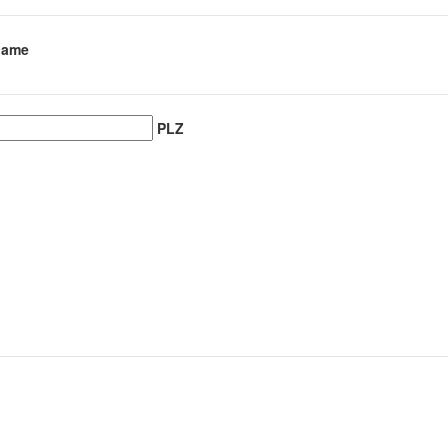
name
PLZ