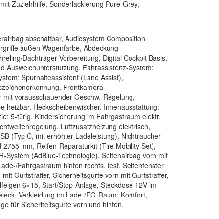
s mit Zuziehhilfe, Sonderlackierung Pure-Grey,
rerairbag abschaltbar, Audiosystem Composition
Türgriffe außen Wagenfarbe, Abdeckung
hreling/Dachträger Vorbereitung, Digital Cockpit Basis,
nd Ausweichunterstützung, Fahrassistenz-System:
stem: Spurhalteassistent (Lane Assist),
hrszeichenerkennung, Frontkamera
er mit vorausschauender Geschw.-Regelung,
e heizbar, Heckscheibenwischer, Innenausstattung:
rie: 5-türig, Kindersicherung im Fahrgastraum elektr.
chtweitenregelung, Luftzusatzheizung elektrisch,
SB (Typ C, mit erhöhter Ladeleistung), Nichtraucher-
2755 mm, Reifen-Reparaturkit (Tire Mobility Set),
R-System (AdBlue-Technologie), Seitenairbag vorn mit
Lade-/Fahrgastraum hinten rechts, fest, Seitenfenster
it Gurtstraffer, Sicherheitsgurte vorn mit Gurtstraffer,
ahlfelgen 6×15, Start/Stop-Anlage, Steckdose 12V im
reieck, Verkleidung im Lade-/FG-Raum: Komfort,
e für Sicherheitsgurte vorn und hinten,