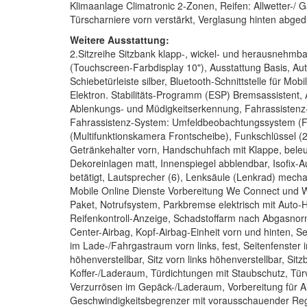
Klimaanlage Climatronic 2-Zonen, Reifen: Allwetter-/ G
Türscharniere vorn verstärkt, Verglasung hinten abged
Weitere Ausstattung:
2.Sitzreihe Sitzbank klapp-, wickel- und herausnehmba
(Touchscreen-Farbdisplay 10"), Ausstattung Basis, Au
Schiebetürleiste silber, Bluetooth-Schnittstelle für Mo
Elektron. Stabilitäts-Programm (ESP) Bremsassisten
Ablenkungs- und Müdigkeitserkennung, Fahrassistenz-Sy
Fahrassistenz-System: Umfeldbeobachtungssystem (Fr
(Multifunktionskamera Frontscheibe), Funkschlüssel 
Getränkehalter vorn, Handschuhfach mit Klappe, bele
Dekoreinlagen matt, Innenspiegel abblendbar, Isofix-Au
betätigt, Lautsprecher (6), Lenksäule (Lenkrad) mecha
Mobile Online Dienste Vorbereitung We Connect und We 
Paket, Notrufsystem, Parkbremse elektrisch mit Auto-
Reifenkontroll-Anzeige, Schadstoffarm nach Abgasnorm
Center-Airbag, Kopf-Airbag-Einheit vorn und hinten, Se
im Lade-/Fahrgastraum vorn links, fest, Seitenfenster i
höhenverstellbar, Sitz vorn links höhenverstellbar, Si
Koffer-/Laderaum, Türdichtungen mit Staubschutz, Tür
Verzurrösen im Gepäck-/Laderaum, Vorbereitung für Al
Geschwindigkeitsbegrenzer mit vorausschauender Re