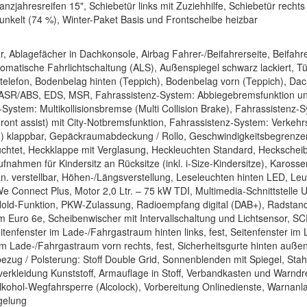
anzjahresreifen 15", Schiebetür links mit Zuziehhilfe, Schiebetür recht
unkelt (74 %), Winter-Paket Basis und Frontscheibe heizbar
r, Ablagefächer in Dachkonsole, Airbag Fahrer-/Beifahrerseite, Beifah
tomatische Fahrlichtschaltung (ALS), Außenspiegel schwarz lackiert, 
biltelefon, Bodenbelag hinten (Teppich), Bodenbelag vorn (Teppich), Dac
t, ASR/ABS, EDS, MSR, Fahrassistenz-System: Abbiegebremsfunktion u
stem: Multikollisionsbremse (Multi Collision Brake), Fahrassistenz-Sy
ont assist) mit City-Notbremsfunktion, Fahrassistenz-System: Verke
(2) klappbar, Gepäckraumabdeckung / Rollo, Geschwindigkeitsbegrenz
uchtet, Heckklappe mit Verglasung, Heckleuchten Standard, Heckscheib
fnahmen für Kindersitz an Rücksitze (inkl. i-Size-Kindersitze), Karosse
n. verstellbar, Höhen-/Längsverstellung, Leseleuchten hinten LED, Leu
Connect Plus, Motor 2,0 Ltr. – 75 kW TDI, Multimedia-Schnittstelle U
Hold-Funktion, PKW-Zulassung, Radioempfang digital (DAB+), Radstand 
 Euro 6e, Scheibenwischer mit Intervallschaltung und Lichtsensor, SC
itenfenster im Lade-/Fahrgastraum hinten links, fest, Seitenfenster im 
m Lade-/Fahrgastraum vorn rechts, fest, Sicherheitsgurte hinten außen m
tzbezug / Polsterung: Stoff Double Grid, Sonnenblenden mit Spiegel, St
verkleidung Kunststoff, Armauflage in Stoff, Verbandkasten und Warnd
kohol-Wegfahrsperre (Alcolock), Vorbereitung Onlinedienste, Warnanlag
gelung