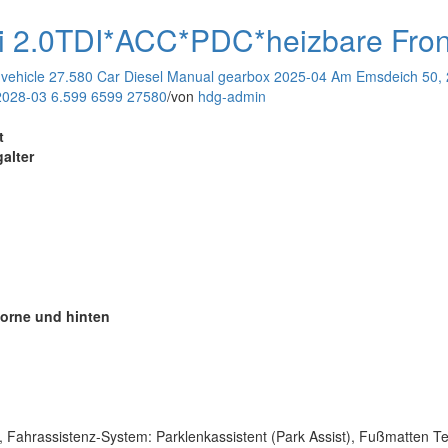
 2.0TDI*ACC*PDC*heizbare Fron
vehicle
27.580
Car
Diesel
Manual gearbox
2025-04
Am Emsdeich 50, 
2028-03
6.599
6599
27580
/
von
hdg-admin
t
galter
vorne und hinten
, Fahrassistenz-System: Parklenkassistent (Park Assist), Fußmatten 