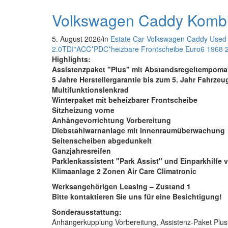
Volkswagen Caddy Kombi
5. August 2026
/
in
Estate Car
Volkswagen
Caddy
Used 
2.0TDI*ACC*PDC*heizbare Frontscheibe
Euro6
1968
Highlights:
Assistenzpaket "Plus" mit Abstandsregeltempoma
5 Jahre Herstellergarantie bis zum 5. Jahr Fahrzeu
Multifunktionslenkrad
Winterpaket mit beheizbarer Frontscheibe
Sitzheizung vorne
Anhängevorrichtung Vorbereitung
Diebstahlwarnanlage mit Innenraumüberwachung
Seitenscheiben abgedunkelt
Ganzjahresreifen
Parklenkassistent "Park Assist" und Einparkhilfe 
Klimaanlage 2 Zonen Air Care Climatronic
Werksangehörigen Leasing – Zustand 1
Bitte kontaktieren Sie uns für eine Besichtigung!
Sonderausstattung:
Anhängerkupplung Vorbereitung, Assistenz-Paket Plus