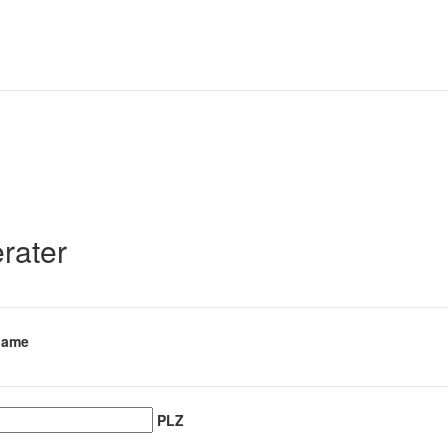
rater
name
PLZ