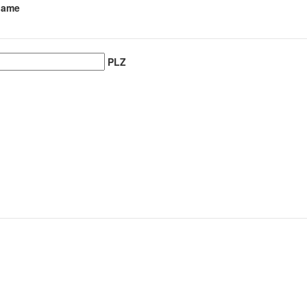
name
PLZ