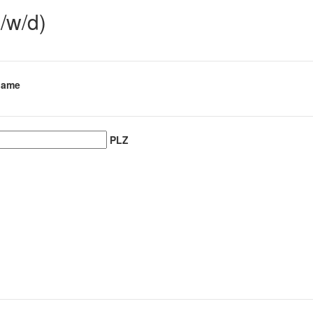
/w/d)
name
PLZ